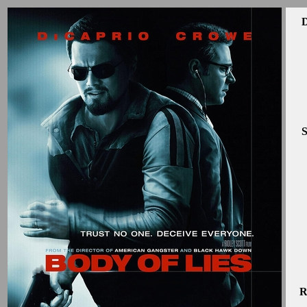
D
S
R