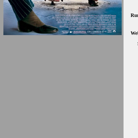
Run
Web