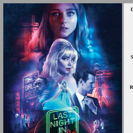
D
S
R