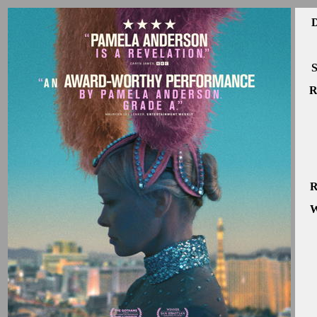
D
S
R
R
W