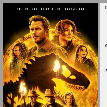
D
S
R