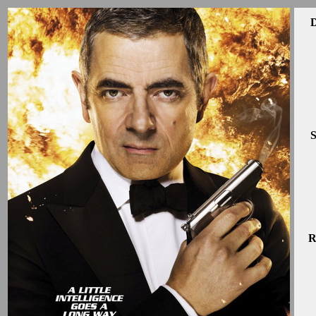
D
S
R