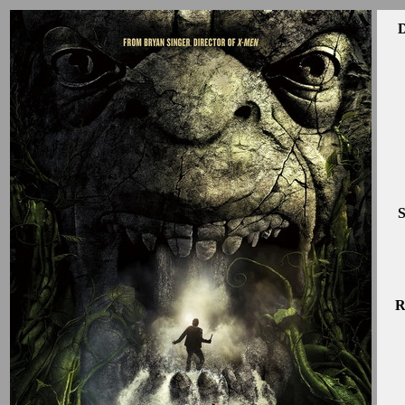
D
S
R