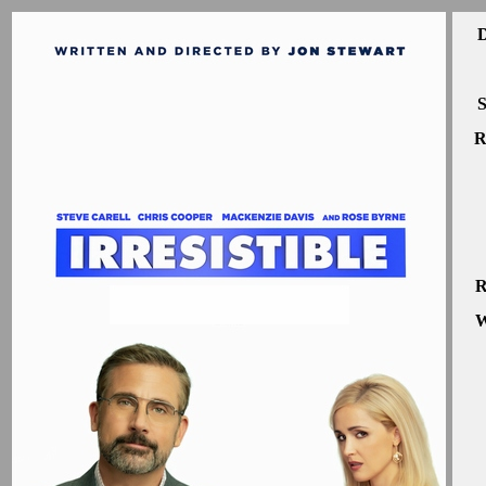
D
S
R
R
W