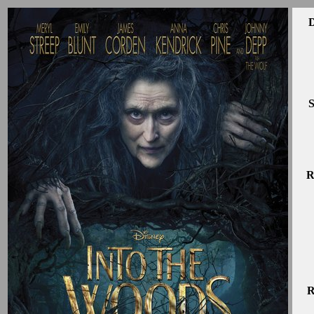
D
S
R
R