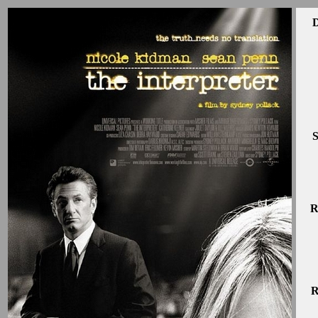
D
S
R
R