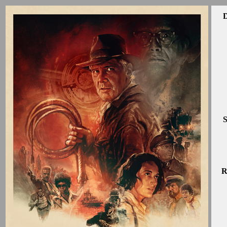
D
S
R