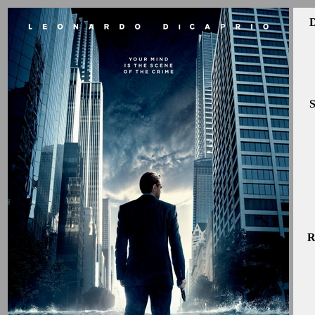
D
S
R