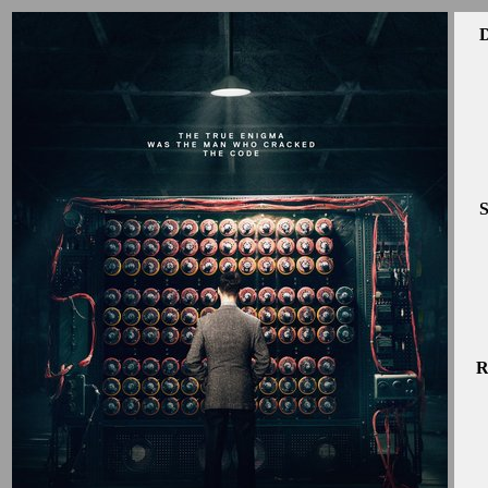
D
S
R