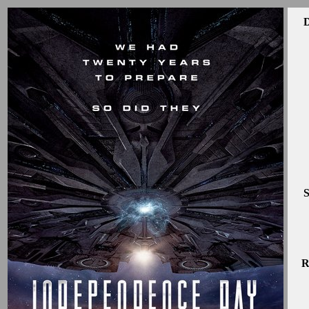
D
S
R