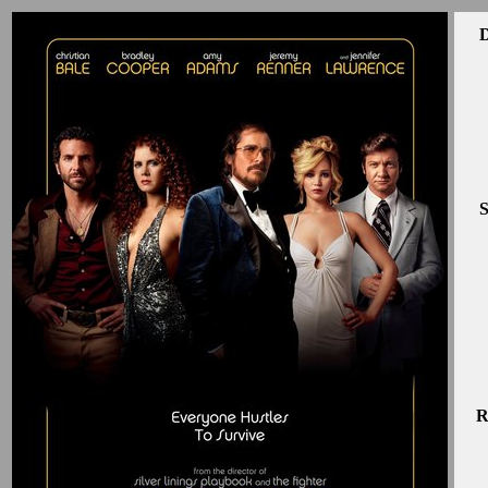
D
S
R