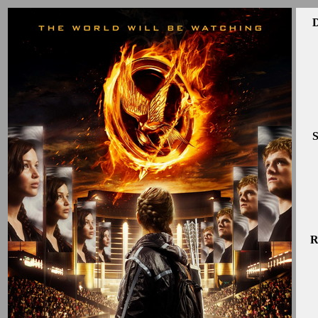
D
S
R