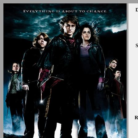
D
S
R