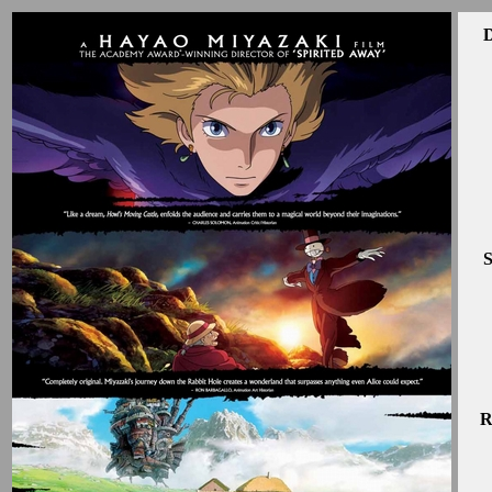
D
S
R