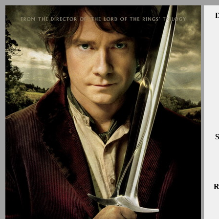
D
S
R