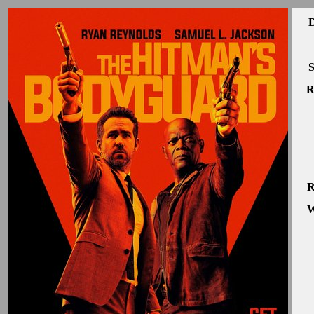
D
S
R
R
W