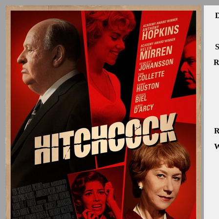
D
S
R
R
W