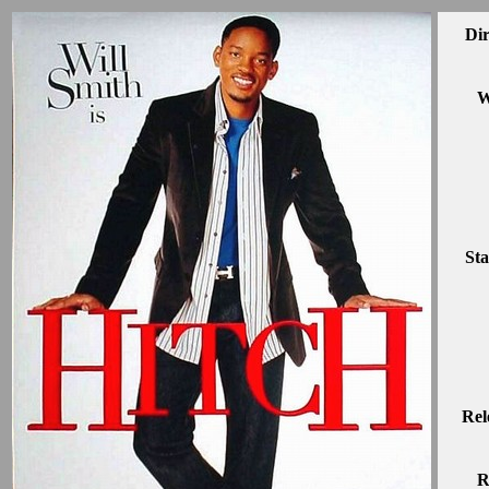
Dir
W
Sta
Rel
R