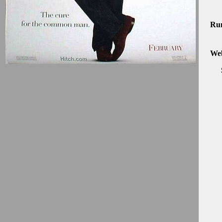
Run
Web