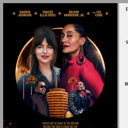
D
S
R