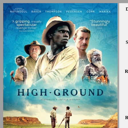
D
S
R
R