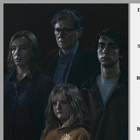
D
S
R
R