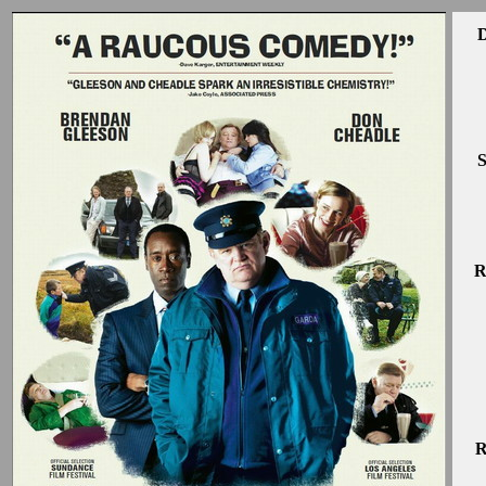
D
S
R
R