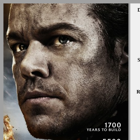
D
S
R