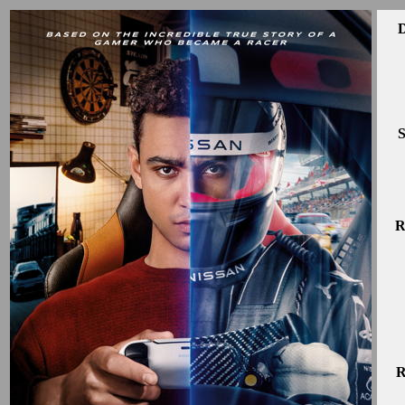
D
S
R
R