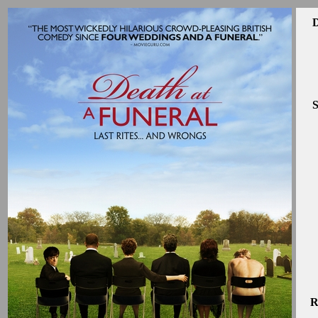
D
S
R