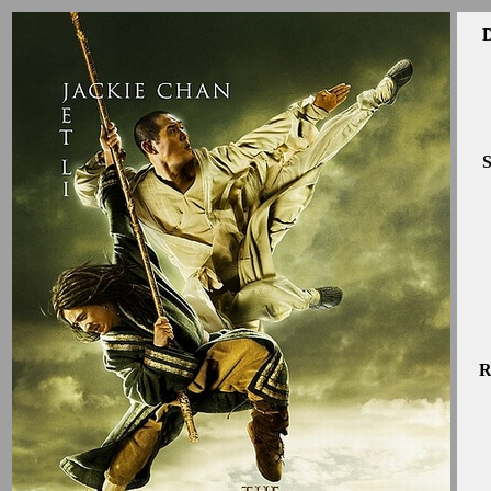
D
S
R