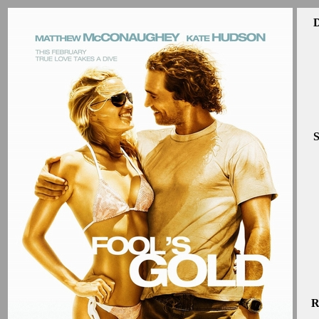
D
S
R