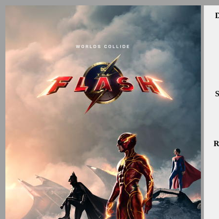
D
S
R