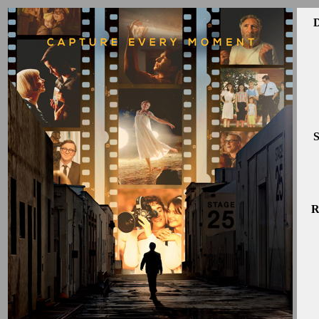
D
S
R