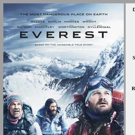
D
S
R