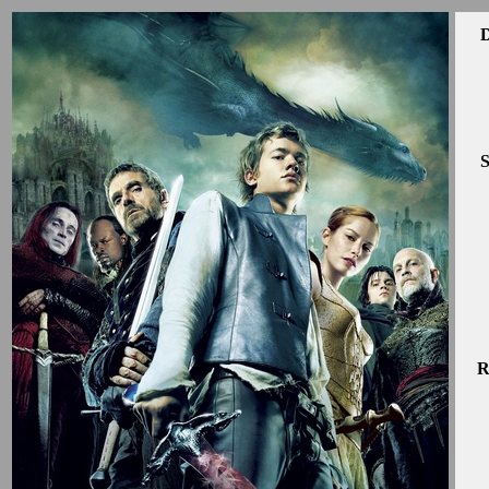
D
S
R