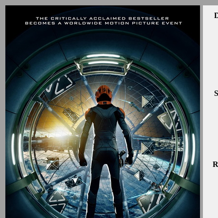
D
S
R