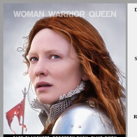
D
S
R