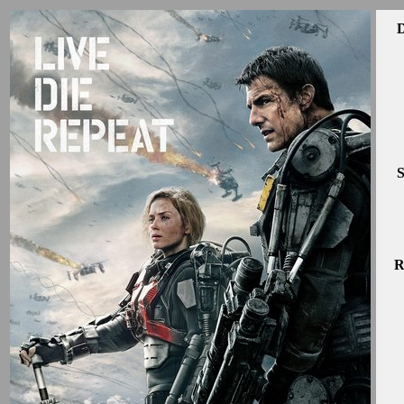
D
S
R