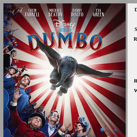
D
S
R
R
W