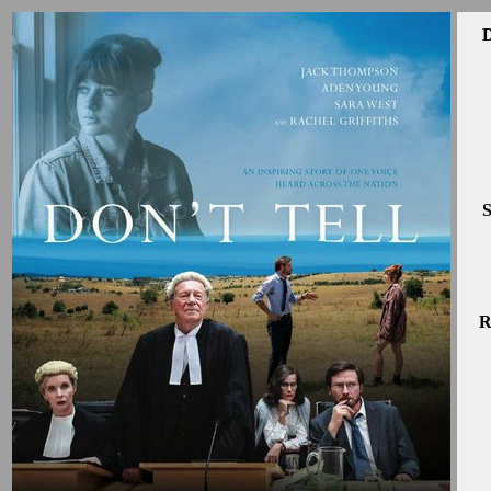
D
S
R