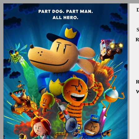
D
S
R
R
W