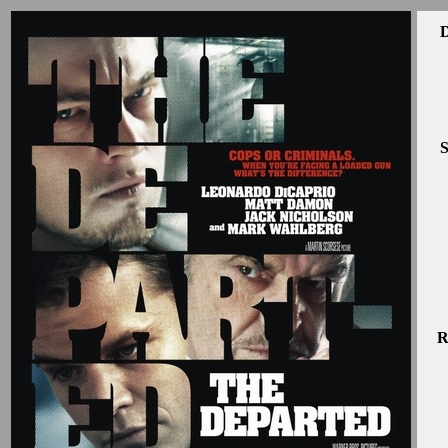
D
S
R