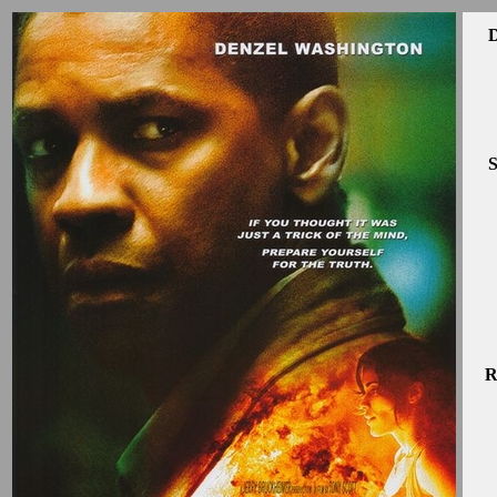
D
S
R