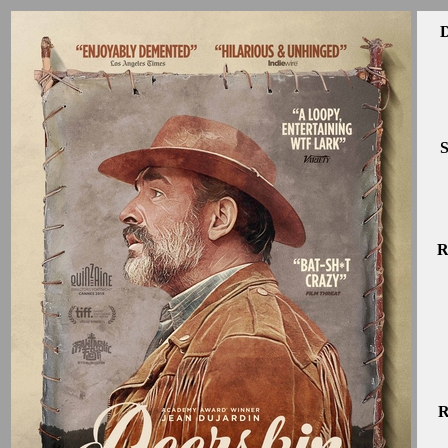
D
S
R
R