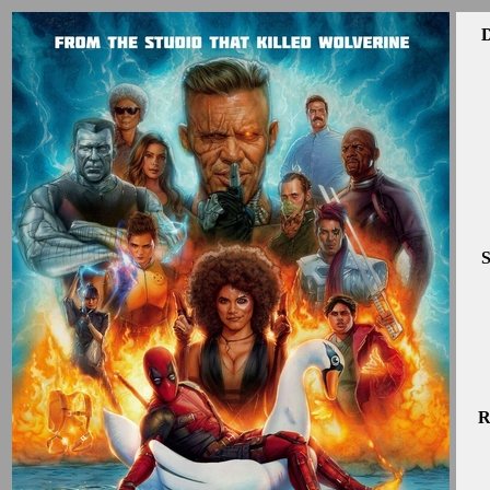
D
S
R