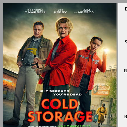
D
S
R
R