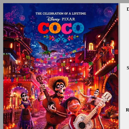
D
S
R