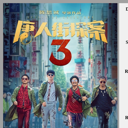
D
S
R
R