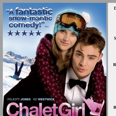
D
S
R
R