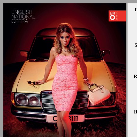
D
S
R
R